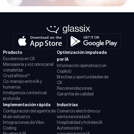
Producto
Optimización impulsada
Excelencia en CX
por IA
Mensajería y voz omnicanal
Información operativa (con
completas
Copilot)
CrystalVoice™
Brechas y oportunidades de
Co-manejo entre IA y
CX
humanos
Recomendaciones
Inteligencia contextual
Garantía de calidad
profunda
Implementación rápida
Industrias
Configuración del agente de
Comercio electrónico y
IA sin esfuerzo
venta minorista IA
Integraciones de Vibe-
Hospitalidad y hoteles IA
Coding
Automoción y
Pruebas A/B
concesionarios IA