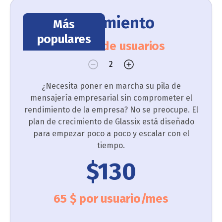
Crecimiento
Más
Más
Más
populares
populares
populares
Número de usuarios
2
¿Necesita poner en marcha su pila de
mensajería empresarial sin comprometer el
rendimiento de la empresa? No se preocupe. El
plan de crecimiento de Glassix está diseñado
para empezar poco a poco y escalar con el
tiempo.
$130
65 $ por usuario/mes