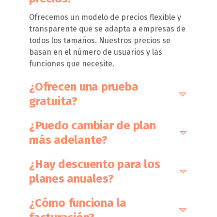
Ofrecemos un modelo de precios flexible y
transparente que se adapta a empresas de
todos los tamaños. Nuestros precios se
basan en el número de usuarios y las
funciones que necesite.
¿Ofrecen una prueba
gratuita?
Por supuesto. Le ofrecemos 30 días de
¿Puedo cambiar de plan
prueba gratuita para que pueda conocer
más adelante?
todos nuestros servicios antes de
comprometerse.
Por supuesto. Tiene la libertad de ampliar o
¿Hay descuento para los
reducir su plan en cualquier momento para
planes anuales?
adaptarlo mejor a sus necesidades
cambiantes.
Sí, recompensamos a los clientes que optan
¿Cómo funciona la
por una suscripción anual con un