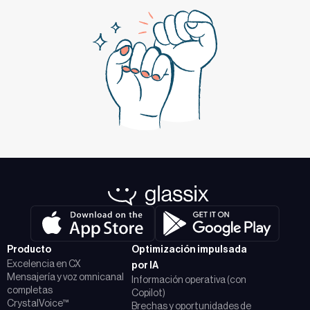
Producto
Optimización impulsada
Excelencia en CX
por IA
Mensajería y voz omnicanal
Información operativa (con
completas
Copilot)
CrystalVoice™
Brechas y oportunidades de