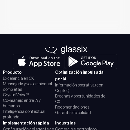
Producto
Optimización impulsada
Excelencia en CX
por IA
Mensajería y voz omnicanal
Información operativa (con
completas
Copilot)
CrystalVoice™
Brechas y oportunidades de
Co-manejo entre IA y
CX
humanos
Recomendaciones
Inteligencia contextual
Garantía de calidad
profunda
Implementación rápida
Industrias
Configuración del agente de
Comercio electrónico y