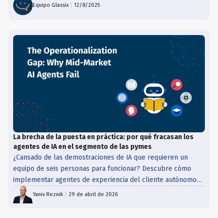
Equipo Glassix
|
12/8/2025
La brecha de la puesta en práctica: por qué fracasan los
agentes de IA en el segmento de las pymes
¿Cansado de las demostraciones de IA que requieren un
equipo de seis personas para funcionar? Descubre cómo
implementar agentes de experiencia del cliente autónomos
que entienden tu negocio en cuestión de días: sin ingenieros,
Yaniv Reznik
|
29 de abril de 2026
sin bandejas de pizza, solo resultados.